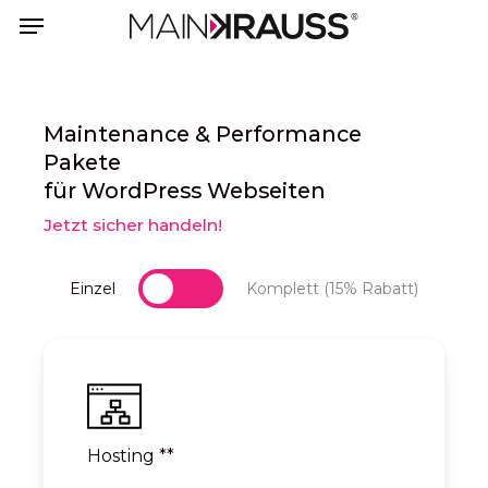
Skip
Menu
Menu
to
main
content
Maintenance & Performance
Pakete
für WordPress Webseiten
Jetzt sicher handeln!
Einzel
Komplett (15% Rabatt)
Hosting **