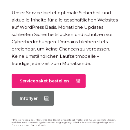
Unser Service bietet optimale Sicherheit und
aktuelle Inhalte für alle geschäftlichen Websites
auf WordPress Basis. Monatliche Updates
schließen Sicherheitslücken und schützen vor
Cyberbedrohungen. Domains bleiben stets
erreichbar, um keine Chancen zu verpassen.
Keine umständlichen Laufzeitmodelle –
kündige jederzeit zum Monatsende.
Servicepaket bestellen
Infoflyer
* Preise netto zzgl. 19% MwSt. Die Bezahlung erfolgt mittels SEPA Lastschrift Mandat,
welches nach Zusendung der Bestellung angelegt wird. Die Abbuchung erfolgt zum
Ende des jeweiligen Monats.