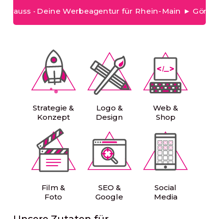
uss
Deine Werbeagentur für Rhein-Main ► Gönn Dir di
▪
Strategie &
Logo &
Web &
Konzept
Design
Shop
Film &
SEO &
Social
Foto
Google
Media
Unsere Zutaten für